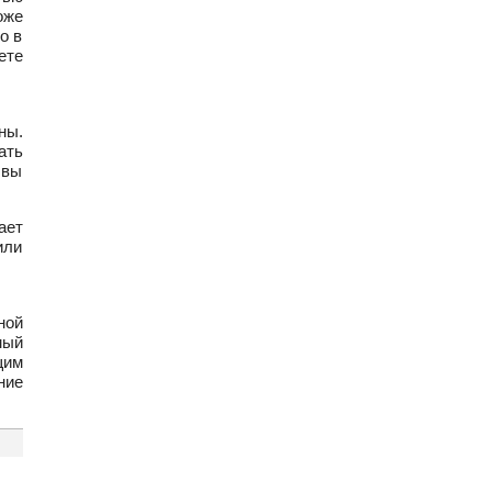
оже
о в
ете
ны.
ать
швы
ает
или
ной
мый
щим
ние