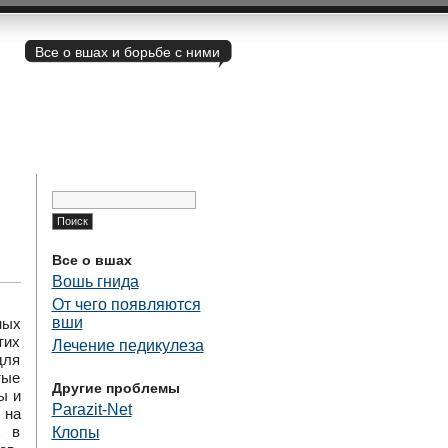
Все о вшах и борьбе с ними
Найти:
Все о вшах
Вошь гнида
От чего появляются
вши
ных
тих
Лечение педикулеза
для
тые
Другие проблемы
ы и
Parazit-Net
 на
х в
Клопы