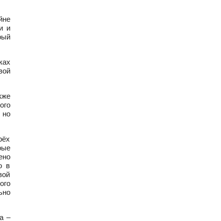
йне
и и
рый
ках
вой
кже
ого
 но
рёх
рые
ено
о в
вой
ого
ьно
а –