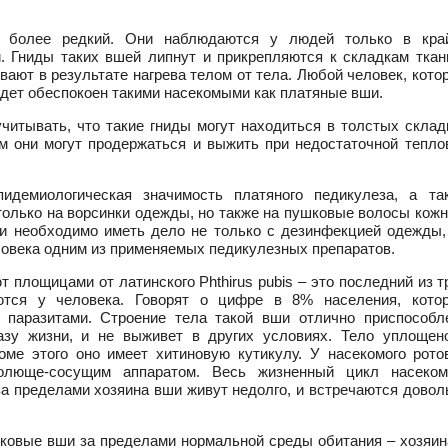
более редкий. Они наблюдаются у людей только в кра
. Гниды таких вшей липнут и прикрепляются к складкам ткан
вают в результате нагрева телом от тела. Любой человек, кото
¬дет обеспокоен такими насекомыми как платяные вши.
читывать, что такие гниды могут находиться в толстых склад
 они могут продержаться и выжить при недостаточной тепло
идемиологическая значимость платяного педикулеза, а та
только на ворсинки одежды, но также на пушковые волосы кожн
ии необходимо иметь дело не только с дезинфекцией одежды,
ловека одним из применяемых педикулезных препаратов.
 площицами от латинского Phthirus pubis – это последний из т
ются у человека. Говорят о цифре в 8% населения, кото
 паразитами. Строение тела такой вши отлично приспособл
азу жизни, и не выживет в других условиях. Тело уплощен
оме этого оно имеет хитиновую кутикулу. У насекомого рото
олюще-сосущим аппаратом. Весь жизненный цикл насеком
 за пределами хозяина вши живут недолго, и встречаются довол
бковые вши за пределами нормальной среды обитания – хозяин