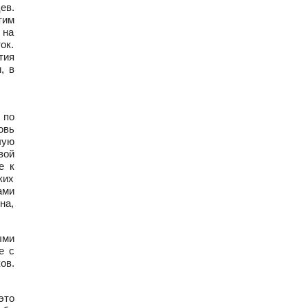
ев.
тим
 на
ок.
тия
, в
 по
овь
лую
вой
е к
ких
ами
на,
ыми
е с
ов.
это