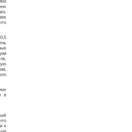
ибо
чно
ко,
век
что
0,5
ень
рые
цом
ок,
ную
ом,
оло
ное
л в
дый
что
и к
тью