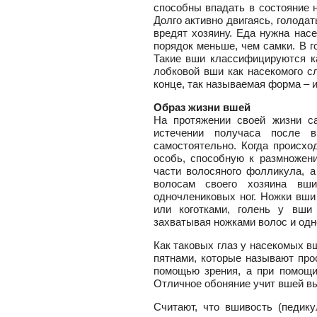
способны впадать в состояние н
Долго активно двигаясь, голодать
вредят хозяину. Еда нужна на
порядок меньше, чем самки. В г
Такие вши классифицируются к
лобковой вши как насекомого сл
конце, так называемая форма – и
Образ жизни вшей
На протяжении своей жизни с
истечении получаса после 
самостоятельно. Когда происхо
особь, способную к размножен
части волосяного фолликула, а
волосам своего хозяина вш
одночлениковых ног. Ножки вш
или коготками, голень у вши
захватывая ножками волос и одн
Как таковых глаз у насекомых в
пятнами, которые называют про
помощью зрения, а при помощи
Отличное обоняние учит вшей в
Считают, что вшивость (педику