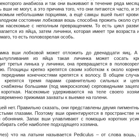
екоторого анабиоза и так они выживают в течение ряда месяц
 вши не могут, а это причина того, что они питаются часто, и э
секомым небольшими порциями, а ещё самцы вшей пьют крови
олодном состоянии лобковая вошь способна прожить около сут
ак насекомые с неполным превращением. То есть цикл разви
агается из яйца, затем личинки, которая имеет три возраста и
маго, то есть половозрелая особь.
амка вши лобковой может отложить до двенадцати яиц. А
вылупливания из яйца такая личинка может сосать кр
дит третья линька у личинки, она превращается в половозре
ию. Площицы крепко крепятся своим хоботком к около корне
 передними конечностями крепятся к волосу. В общем случа
и крепятся тремя парами сравнительно сильных и цеп
и снабжены большими (под микроскопом) серповидными зацеп
 короткая. Насекомые удерживаются на теле своего хозяи
овременно прижимая захваты к выемке на голени.
шей нет. Правильно сказать, они представлены двумя пигментн
стыми глазами. Поэтому вши ориентируются в пространстве н
 обоняния. Запах вши улавливают с помощью коротких усик
ыбирать себе наиболее подходящего хозяина.
лез) что на латыни называется Pediculus – от слова вошь, 