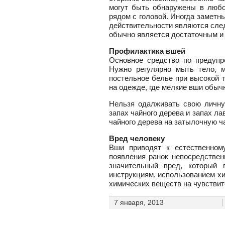
могут быть обнаружены в любо
рядом с головой. Иногда заметн
действительности являются след
обычно является достаточным и
Профилактика вшей
Основное средство по предупр
Нужно регулярно мыть тело, м
постельное белье при высокой 
на одежде, где мелкие вши обыч
Нельзя одалживать свою личную
запах чайного дерева и запах л
чайного дерева на затылочную ча
Вред человеку
Вши приводят к естественном
появления ранок непосредствен
значительный вред, который 
инструкциям, использованием хи
химических веществ на чувствит
7 января, 2013