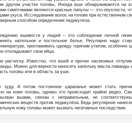
м другом участке головы. Иногда вши обнаруживаются на к
ыми симптомами являются красные папулы — это опухлости, чт
ами укуса. Исследование волос на голове при естественном св
 верным способом определения педикулеза.
еждению вшивости у людей – это соблюдение личной гигие
енять нательное и постельное белье. Регулярно надо стир
температуре, проглаживать одежду горячим утюгом, особенно 
но откладывают свои яйца.
 расческу. Известно, что вшей и прочих насекомых отпугив
аванды. Можно для верности наносить капельку масла лаванды 
сть головы или в область за уши.
у зуду. А потом постоянное царапанье может стать причи
но на коже головы, однако это происходит крайне редко. Са
вызван вшами, связан с неправильным, не соответствую
мических веществ против педикулёза. Ведь регулярное нанесе
ельную кожу головы может вызвать негативные последствия.