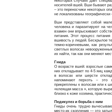
некоторых случаях даёт специа
носителей вшей. Вши бывают раз
– это переносчики некоторых оп
не локализованы географически 
Вши представляют собой мален
человека и паразитируют на че
взамен они впрыскивают собств
питания. Этот процесс питания 
вшивость у людей. Бескрылое те
темно-коричневыми, как резул
светлых волосах невооруженным 
их найти, так как они меняют ме
Гнида
О возрасте вшей: взрослые самк
них откладывает по 4-5 яиц каж
в волосах или шерсти откла
напоминают перхоть – это ж
прикреплены к волосам или к ше
«клеящая масса », которую выр
близко к коже хозяина, практиче
Педикулез и борьба с ним
Гниды очень трудно вычесывают
место их скопления — это затыл