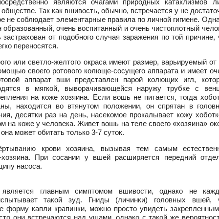
посредственно являются очагами природных катаклизмов л
обществе. Так как вшивость, обычно, встречается у не достато
ое не соблюдает элементарные правила по личной гигиене. Одна
ин образованный, очень воспитанный и очень чистоплотный чело
 застрахован от подобного случая заражения по той причине, 
гко переносятся.
ого или светло-желтого окраса имеют размер, варьируемый от 
омощью своего ротового колюще-сосущего аппарата и имеет оч
товой аппарат вши представлен парой колющих игл, кото
одятся в мягкой, выворачивающейся наружу трубке с вен
пления на коже хозяина. Если вошь не питается, тогда хобот
аны, находится во втянутом положении, он спрятан в голов
ния, десятки раз на день, насекомое прокалывает кожу хоботк
м на коже у человека. Живет вошь на теле своего «хозяина» ок
 она может обитать только 3-7 суток.
ёртыванию крови хозяина, вызывая тем самым естествен
-хозяина. При сосании у вшей расширяется передний отде
ципу насоса.
 является главным симптомом вшивости, однако не каж
спытывает такой зуд. Гниды (личинки) головных вшей, 
 форму капли крапинки, можно просто увидеть закрепленным
сто они встречаются над ушами, однако с такой же вероятнос