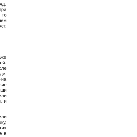
яд,
при
 то
нем
ет,
аже
ей.
сле
ди.
¬на
вие
вши
или
, и
или
ку,
гих
е в