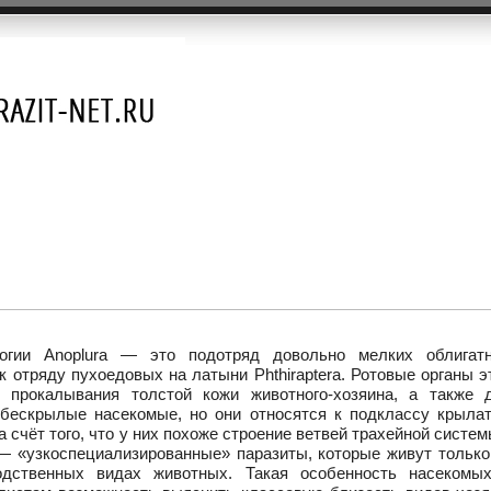
огии Anoplura — это подотряд довольно мелких облигат
к отряду пухоедовых на латыни Phthiraptera. Ротовые органы э
 прокалывания толстой кожи животного-хозяина, а также 
 бескрылые насекомые, но они относятся к подклассу крыла
а счёт того, что у них похоже строение ветвей трахейной систем
— «узкоспециализированные» паразиты, которые живут только
дственных видах животных. Такая особенность насекомы