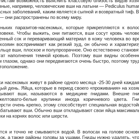
листам возможность выяснить классовую близость видов хозя
ные, например, человеческие вши на латыни — Pediculus huma
асных заболеваний, каким является сыпной и возвратный тиф. 
— они распространены по всему миру.
ьких паразитов-насекомых, которые прикрепляются к воло
ловеке. Чтобы выжить, они питаются, вши сосут кровь челове
енный сок и переваривающий материал в кожу человека во вр
хозяин воспринимает как резкий зуд, он обычно и характериз
льце вши, плоское и полупрозрачное. Оно естественно становя
ьтат наполнения темной кровью. Поэтому вши видны особенн
глазом, однако они передвигаются очень быстро, поэтому тру
стоположение.
и насекомых живут в районе одного месяца -25-30 дней каждая
дый день. Яйца, которые в период своего «проживания» на хозя
дывают вши, называются в медицине гнидами. Внешне гн
елтовато-белые крупинки иногда коричневого цвета. Гн
рсти очень крепко, этому способствует специальная водостой
абатывают вши. Обычно вши откладывают свои яйца максимал
ски на корнях волос или шерсти.
ся и точно не смываются водой. В волосах на голове основ
ок, а также районы головы за ушами. Гниды нужно удалять, чт