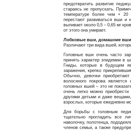
предотвратить развитие педику
стараясь не пропускать. Приме
температуре более чем + 20 
перестают развиваться вши и 
выпивает около 0,5 – 0,65 мг кро
от этого она умирает.
Лобковые вши, домашние вши
Различают три вида вшей, котор
Головные вши очень часто зар
принять характер эпидемии в шк
Гниды, которые в будущем яв
заражения, крепко прикрепивши
Обычно, девочки приобретают
волосяного покрова является
головных вшей – это не показат
очень легко можно приобрести 
другими детьми и даже вещами,
взрослых, которые ежедневно мо
Для борьбы с головным педик
тщательно прогладить все ли
наволочку, полотенца, пододеял
членов семьи, а также предупре