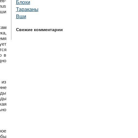
ев-
Блохи
nus
Тараканы
Вши
Вши
сам
Свежие комментарии
ка,
емя
ует
тся
о в
дно
 из
ине
иды
иды
кая
ьно
ное
обы