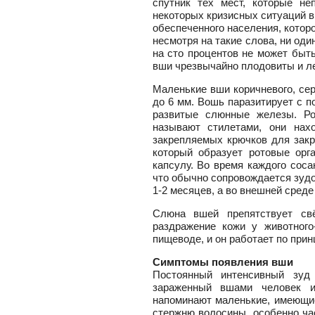
спутник тех мест, которые не
некоторых кризисных ситуаций в 
обеспеченного населения, котор
несмотря на такие слова, ни од
на сто процентов не может быть
вши чрезвычайно плодовиты и ле
Маленькие вши коричневого, сер
до 6 мм. Вошь паразитирует с п
развитые слюнные железы. Ро
называют стилетами, они нах
закрепляемых крючков для закре
который образует ротовые орг
капсулу. Во время каждого соса
что обычно сопровождается зудо
1-2 месяцев, а во внешней среде
Слюна вшей препятствует св
раздражение кожи у животного
пищеводе, и он работает по прин
Симптомы появления вши
Постоянный интенсивный зуд
зараженный вшами человек и
напоминают маленькие, имеющие
стержню волосины, особенно ча