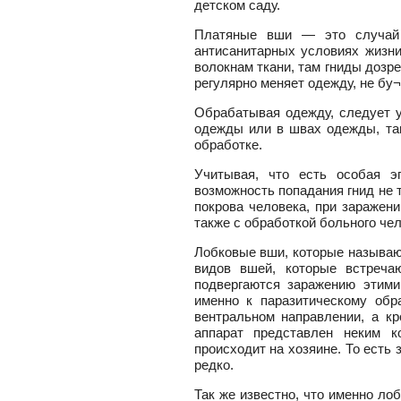
детском саду.
Платяные вши — это случай 
антисанитарных условиях жизни
волокнам ткани, там гниды дозре
регулярно меняет одежду, не бу
Обрабатывая одежду, следует у
одежды или в швах одежды, там
обработке.
Учитывая, что есть особая эп
возможность попадания гнид не 
покрова человека, при заражен
также с обработкой больного че
Лобковые вши, которые называют
видов вшей, которые встреча
подвергаются заражению этими
именно к паразитическому обр
вентральном направлении, а кр
аппарат представлен неким к
происходит на хозяине. То есть
редко.
Так же известно, что именно ло