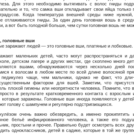
леза. Для этого необходимо вытягивать с волос гниды подр
чательно и то, что самка вши откладывает свои яйца только 
градусов. Когда температура внешней среды ниже нужной,
не отлаживаются гниды. За один день головная вошь в сред
ви, а вот быть голодной больше, чем сутки головная вошь не мож
, головные вши
ые заражают людей — это головные вши, платяные и лобковые.
ажают маленьких детей, часто могут распространяться и д
оле, детском лагере и других местах, где скоплено много дет
ляются вшами, обнаруживаются через несколько дней по
мися к волосам в любом месте по всей длине волосяной пря
 педикулез чаще, чем мальчики, однако не факт, что дли
 существенным фактором для вшей. Заметим, что присутст
ель плохой гигиены или неопрятности человека. Помните, что 
просто в результате кратковременного контакта с взрослым 
 которые заражены. Головные вши иногда появляются у детей
ют голову с шампунем и регулярно подстригающихся.
улёзом очень важно обезвредить, а именно прокипятить 
чное бельё инфицированного человека, а также его подуш
ьник, простыни и прочее. Правильно будет осмотреть всех дру
дить одноклассников, детей в садике, которые в той же групп